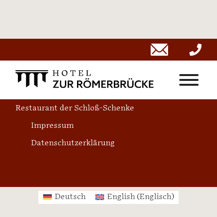
Alte Schlossstraße 27
56566 Neuwied
Telefon 02622/8772026
Restaurant der Schloß-Schenke
Impressum
Datenschutzerklärung
Deutsch
English
(
Englisch
)